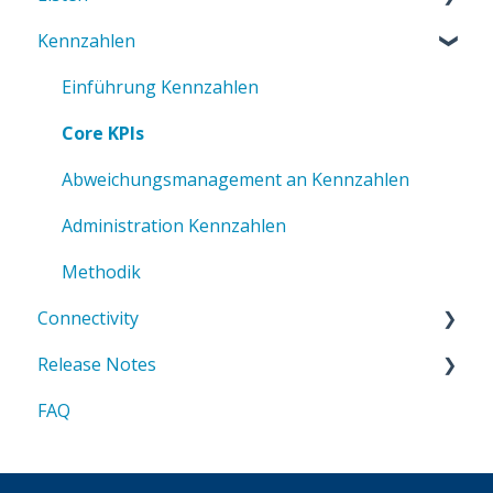
Kennzahlen
Kategorien & Labels
Administration Aufgabenboard
Prozessboard-Kennzahlen (CORE)
Problemlösungstechniken
Einführung in Listen
Methodik
Administration Prozessboard
Administration Abweichungsmanagement
Core Listen
Einführung Kennzahlen
Methodik
Abweichungsmanagement an Listen
Core KPIs
Listen-Administration
Abweichungsmanagement an Kennzahlen
Administration Kennzahlen
Methodik
Connectivity
Release Notes
API Grundlagen
FAQ
API Referenz
2025
Downloads & Ressourcen
2026