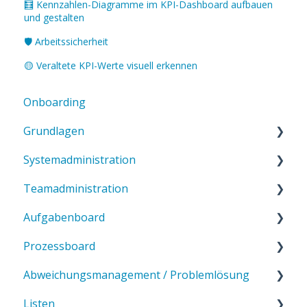
🧮 Kennzahlen-Diagramme im KPI-Dashboard aufbauen
und gestalten
🛡️ Arbeitssicherheit
🟡 Veraltete KPI-Werte visuell erkennen
Onboarding
Grundlagen
Systemadministration
Einführung in ValueStreamer
Teamadministration
Startseite & Navigation
Systemkonfiguration
Aufgabenboard
Begriffe & Systemverständnis
Vorlagen
Allgemeine Teameinstellungen
Prozessboard
Benutzereinstellungen & Profil
Benutzerverwaltung
Einstellungen für Tabs & Boards
Einführung ins Aufgabenboard
Abweichungsmanagement / Problemlösung
Barrierefreiheit & Darstellung
Teamstruktur
CORE-Kennzahlen im Aufgabenboard
Einführung Prozessboard
Listen
Kommunikation & Benachrichtigungen
Rechteverwaltung
Abweichungsmanagement im Aufgabenboard
Prozessboard-Vorlagen
Einführung Abweichungsmanagement