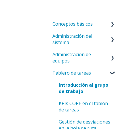
Conceptos básicos
Administración del
Introducción a
sistema
ValueStreamer
Administración de
Inicio y navegación
Configuración del
equipos
sistema
Términos y comprensión
Tablero de tareas
del sistema
Modelos
Configuraciones
generales del equipo
Configuración y perfil del
Administración de
Introducción al grupo
usuario
usuarios
Configuración de
de trabajo
pestañas y tableros
Accesibilidad y
Estructura del equipo
KPIs CORE en el tablón
presentación
de tareas
Gestión de derechos
Comunicación y
Gestión de desviaciones
Categorías y etiquetas
notificaciones
en la hoja de ruta