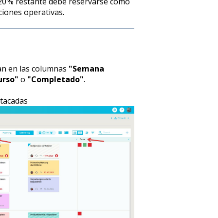
 20 % restante debe reservarse como
ciones operativas.
ran en las columnas
"Semana
urso"
o
"Completado"
.
stacadas