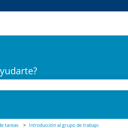
 submenú de
yudarte?
po de búsqueda está vacío.
de tareas
Introducción al grupo de trabajo