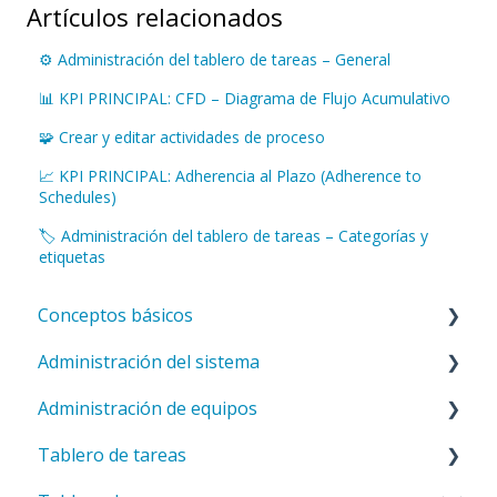
Artículos relacionados
⚙️ Administración del tablero de tareas – General
📊 KPI PRINCIPAL: CFD – Diagrama de Flujo Acumulativo
🧩 Crear y editar actividades de proceso
📈 KPI PRINCIPAL: Adherencia al Plazo (Adherence to
Schedules)
🏷️ Administración del tablero de tareas – Categorías y
etiquetas
Conceptos básicos
Administración del sistema
Introducción a ValueStreamer
Administración de equipos
Inicio y navegación
Configuración del sistema
Tablero de tareas
Términos y comprensión del sistema
Modelos
Configuraciones generales del equipo