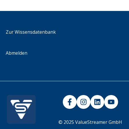
Administración KPIs
Referencia API
Escenarios de integración
Zur Wissensdatenbank
Abmelden
© 2025 ValueStreamer GmbH