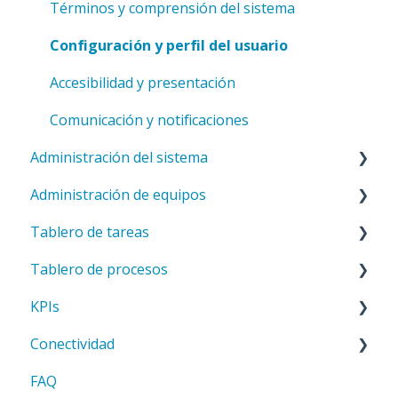
Términos y comprensión del sistema
Configuración y perfil del usuario
Accesibilidad y presentación
Comunicación y notificaciones
Administración del sistema
Administración de equipos
Configuración del sistema
Tablero de tareas
Modelos
Configuraciones generales del equipo
Tablero de procesos
Administración de usuarios
Configuración de pestañas y tableros
Introducción al grupo de trabajo
KPIs
Estructura del equipo
KPIs CORE en el tablón de tareas
Junta del proceso de introducción
Conectividad
Gestión de derechos
Gestión de desviaciones en la hoja de ruta
Indicadores clave de rendimiento (CORE)
Core KPI
FAQ
Categorías y etiquetas
Consejo de Administración
Gestión de desviaciones en KPIs
Fundamentos de API