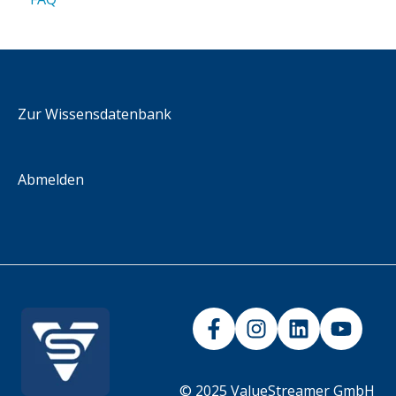
Administración KPIs
Referencia API
Escenarios de integración
Zur Wissensdatenbank
Abmelden
© 2025 ValueStreamer GmbH