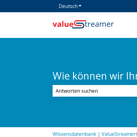
Deutsch
Untermenü für Übersetz
Wie können wir Ih
Es gibt keine Vorschläge, da das Su
Wissensdatenbank | ValueStreame