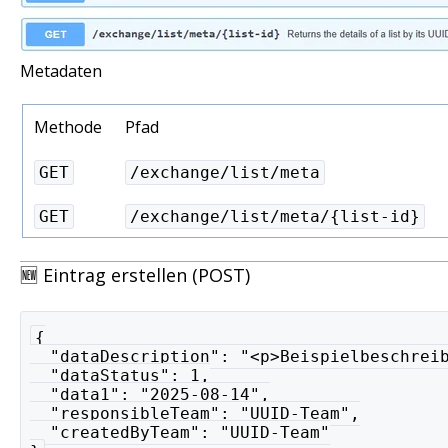
Metadaten
Methode
Pfad
GET
/exchange/list/meta
GET
/exchange/list/meta/{list-id}
🆕 Eintrag erstellen (POST)
{
  "dataDescription": "<p>Beispielbeschrei
  "dataStatus": 1,
  "data1": "2025-08-14",
  "responsibleTeam": "UUID-Team",
  "createdByTeam": "UUID-Team"