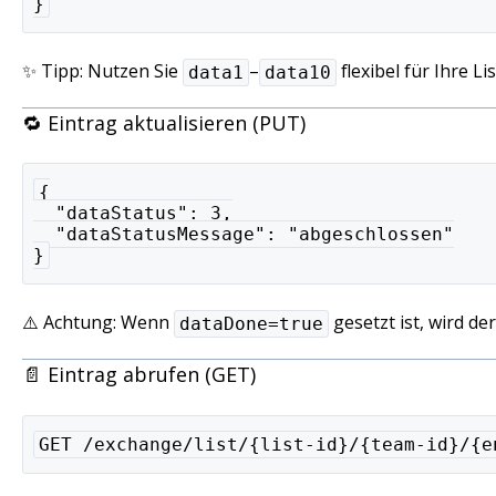
}
✨ Tipp: Nutzen Sie
–
flexibel für Ihre Li
data1
data10
🔁 Eintrag aktualisieren (PUT)
{
  "dataStatus": 3,
  "dataStatusMessage": "abgeschlossen"
}
⚠️ Achtung: Wenn
gesetzt ist, wird de
dataDone=true
📄 Eintrag abrufen (GET)
GET /exchange/list/{list-id}/{team-id}/{e