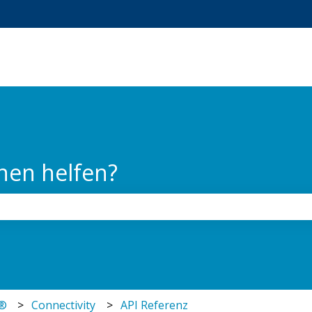
ungen anzeigen
nen helfen?
chfeld leer ist.
r®
Connectivity
API Referenz