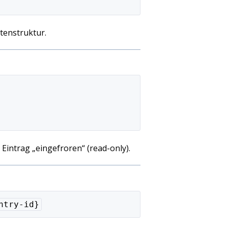
stenstruktur.
r Eintrag „eingefroren“ (read-only).
ntry-id}